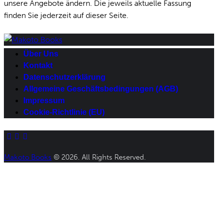
unsere Angebote ändern. Die jeweils aktuelle Fassung
finden Sie jederzeit auf dieser Seite.
Über Uns
Kontakt
Datenschutzerklärung
Allgemeine Geschäftsbedingungen (AGB)
Impressum
Cookie-Richtlinie (EU)
facebook-
twitter-
instagram
1
x
Makoto Books
© 2026. All Rights Reserved.