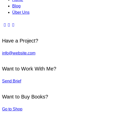
Blog
Über Uns
facebook-
twitter-
instagram
1
x
Have a Project?
info@website.com
Want to Work With Me?
Send Brief
Want to Buy Books?
Go to Shop