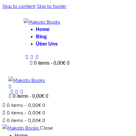
Skip to content
Skip to footer
Home
Blog
Über Uns
facebook-
twitter-
instagram
0 items
-
0,00€
0
1
x
facebook-
twitter-
instagram
0 items
-
0,00€
0
1
x
0 items
-
0,00€
0
0 items
-
0,00€
0
0 items
-
0,00€
0
Close
Home